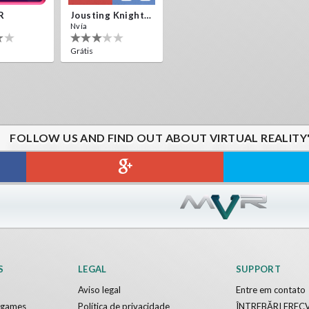
R
Jousting Knights VR
Nvía
Grátis
FOLLOW US AND FIND OUT ABOUT VIRTUAL REALITY
S
LEGAL
SUPPORT
Aviso legal
Entre em contato
y games
Política de privacidade
ÎNTREBĂRI FREC