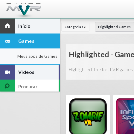
Início
Categorias
Highlighted Games
Games
Highlighted - Gam
Meus apps de Games
Highlighted The best VR games 
Videos