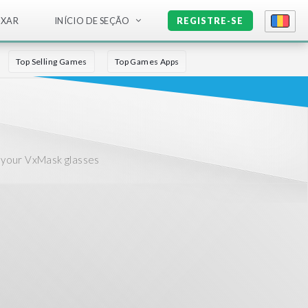
IXAR
INÍCIO DE SEÇÃO
REGISTRE-SE
Top Selling Games
Top Games Apps
r your VxMask glasses