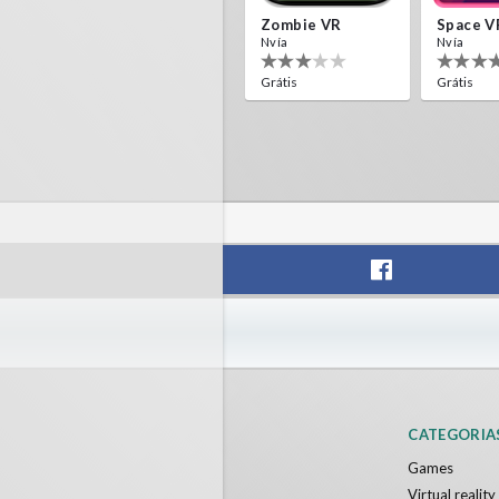
Zombie VR
Space V
Nvía
Nvía
Grátis
Grátis
CATEGORIA
Games
Virtual realit