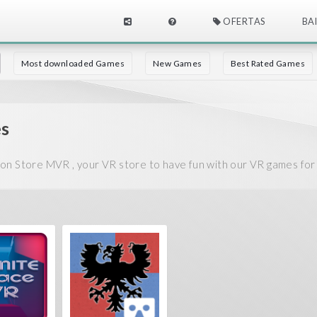
OFERTAS
BA
Most downloaded Games
New Games
Best Rated Games
es
on Store MVR , your VR store to have fun with our VR games fo