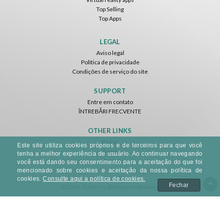
Top Selling
Top Apps
LEGAL
Aviso legal
Política de privacidade
Condições de serviço do site
SUPPORT
Entre em contato
ÎNTREBĂRI FRECVENTE
OTHER LINKS
Baixar
Este site utiliza cookies próprios e de terceiros para que você
Feed
tenha a melhor experiência de usuário. Ao continuar navegando
Sitemap
você está dando seu consentimento para a aceitação do que foi
mencionado sobre cookies e aceitação da nossa política de
cookies.
Consulte aqui a política de cookies.
Fechar
©2026. Todos os direitos reservados