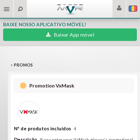
BAIXE NOSSO APLICATIVO MÓVEL!
Baixar App móvel
PROMOS
Promotion VxMask
Nº de produtos incluídos
4
Descrição
If you enter your VxMask glasses's promotional