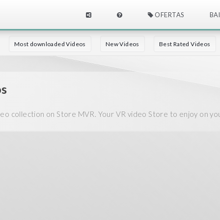
OFERTAS
BA
Most downloaded Videos
New Videos
Best Rated Videos
os
deo collection on Store MVR. Your VR video Store to enjoy on yo