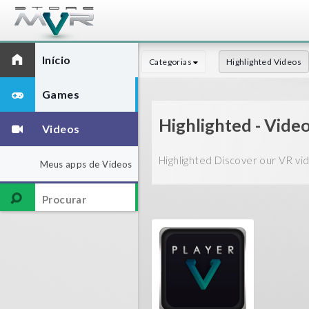
Início
Categorias
Highlighted Videos
Games
Highlighted - Vide
Videos
Highlighted Discover our VR vi
Meus apps de Videos