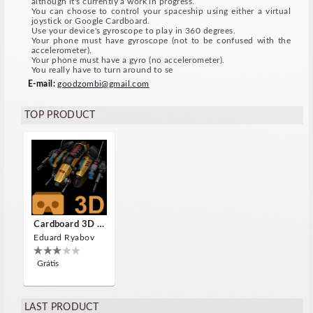
although it's currently a work in progress.
You can choose to control your spaceship using either a virtual
joystick or Google Cardboard.
Use your device's gyroscope to play in 360 degrees.
Your phone must have gyroscope (not to be confused with the
accelerometer).
Your phone must have a gyro (no accelerometer).
You really have to turn around to se
E-mail:
goodzombi@gmail.com
TOP PRODUCT
Cardboard 3D VR Space FPS Game
Eduard Ryabov
Grátis
LAST PRODUCT