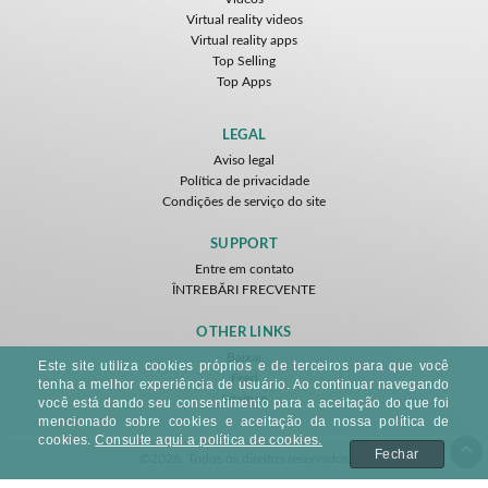
Virtual reality videos
Virtual reality apps
Top Selling
Top Apps
LEGAL
Aviso legal
Política de privacidade
Condições de serviço do site
SUPPORT
Entre em contato
ÎNTREBĂRI FRECVENTE
OTHER LINKS
Baixar
Este site utiliza cookies próprios e de terceiros para que você
Feed
tenha a melhor experiência de usuário. Ao continuar navegando
Sitemap
você está dando seu consentimento para a aceitação do que foi
mencionado sobre cookies e aceitação da nossa política de
cookies.
Consulte aqui a política de cookies.
Fechar
©2026. Todos os direitos reservados