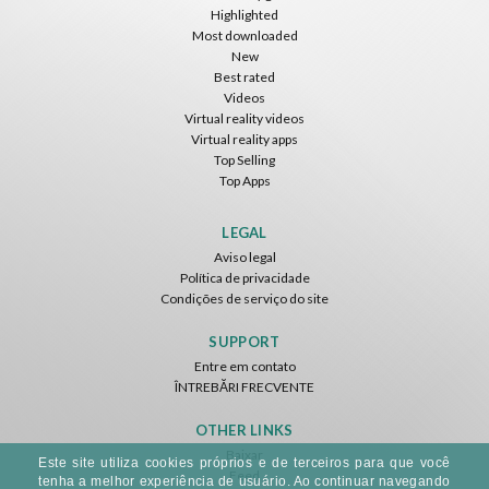
Highlighted
Most downloaded
New
Best rated
Videos
Virtual reality videos
Virtual reality apps
Top Selling
Top Apps
LEGAL
Aviso legal
Política de privacidade
Condições de serviço do site
SUPPORT
Entre em contato
ÎNTREBĂRI FRECVENTE
OTHER LINKS
Baixar
Este site utiliza cookies próprios e de terceiros para que você
Feed
tenha a melhor experiência de usuário. Ao continuar navegando