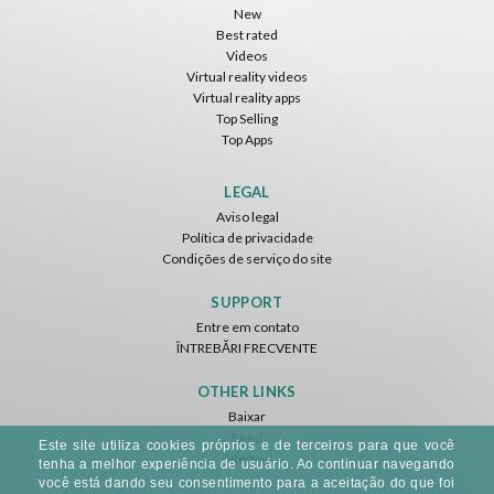
New
Best rated
Videos
Virtual reality videos
Virtual reality apps
Top Selling
Top Apps
LEGAL
Aviso legal
Política de privacidade
Condições de serviço do site
SUPPORT
Entre em contato
ÎNTREBĂRI FRECVENTE
OTHER LINKS
Baixar
Feed
Este site utiliza cookies próprios e de terceiros para que você
Sitemap
tenha a melhor experiência de usuário. Ao continuar navegando
você está dando seu consentimento para a aceitação do que foi