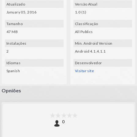
Atualizado
Versão Atual
January 05, 2016
1.0 (1)
Tamanho
Classificação
47 MB
All Publics
Instalações
Min. Android Version
2
Android 4.1,4.1.1
Idiomas
Desenvolvedor
Spanish
Visitar site
Opniões
0