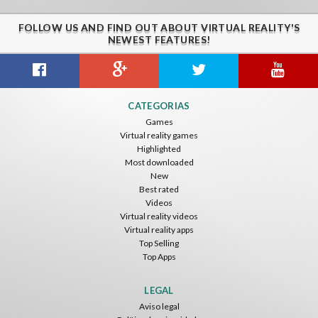
FOLLOW US AND FIND OUT ABOUT VIRTUAL REALITY'S
NEWEST FEATURES!
Citizens War VR
Crystals Tunnel VR
THEMEPARK VR
CATEGORIAS
Nvía
Nvía
Nvía
Games
Virtual reality games
Grátis
Grátis
Grátis
Highlighted
Most downloaded
New
Best rated
Videos
Virtual reality videos
Virtual reality apps
Top Selling
Top Apps
Basketball VR
F1 VR Demo
Energy Sword VR
Nvía
Nvía
Nvía
LEGAL
Aviso legal
Grátis
Grátis
Grátis