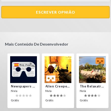
ESCREVER OPNIÃO
Mais Conteúdo De Desenvolvedor
Newspapers Spain VR
Alien Creepers VR
The Relaxatron
Nvía
Nvía
Nvía
Grátis
Grátis
Grátis