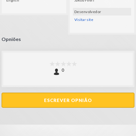
English
Jakob Flierl
Desenvolvedor
Visitar site
Opniões
0
ESCREVER OPNIÃO