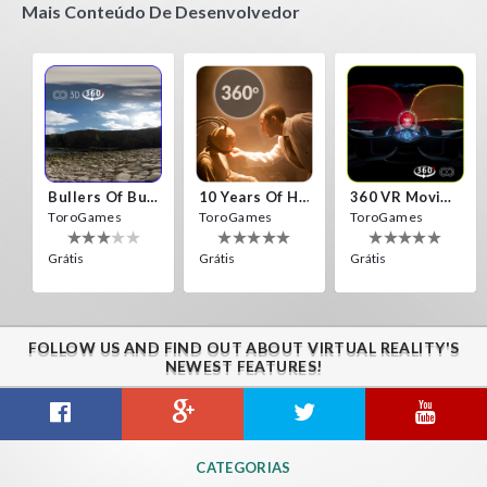
Mais Conteúdo De Desenvolvedor
Bullers Of Buchan Aberdeen
10 Years Of Horror Nights
360 VR Movie Experience
ToroGames
ToroGames
ToroGames
Grátis
Grátis
Grátis
FOLLOW US AND FIND OUT ABOUT VIRTUAL REALITY'S
NEWEST FEATURES!
Gravity Box
Caminandes
New Bom Bom Vr SBS 2020
CATEGORIAS
ToroGames
ToroGames
ToroGames