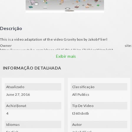
Descrição
This is a video adaptation of the video Gravity box by Jakob Flierl
Owner site:
https://www.youtube.com/channel/UCdNvL8UmJ7H26rqXVrmloYA
ALL RIGHTS RESERVED © Jakob Flierl
Exibir mais
INFORMAÇÃO DETALHADA
Atualizado
Classificação
June 27, 2016
All Publics
Achiziționat
Tip De Video
4
t360sbstb
Idiomas
Autor