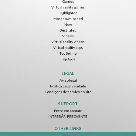
Games
Virtual reality games
Grátis
Grátis
Grátis
Highlighted
Most downloaded
New
Best rated
Videos
Virtual reality videos
Virtual reality apps
Top Selling
Top Apps
Tsuruda I Can Get Really Crazy
Fireworks On Victory Day
Blackjack VR
ToroGames
ToroGames
ToroGames
LEGAL
Aviso legal
Grátis
Grátis
Grátis
Política de privacidade
Condições de serviço do site
SUPPORT
Entre em contato
ÎNTREBĂRI FRECVENTE
OTHER LINKS
Baixar